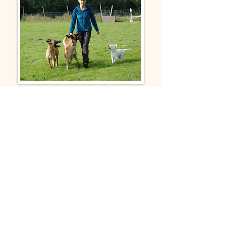
Wie bieten:
Basistraining * Nonverbalen
Kommunikation *
Lösungen bei
speziellen Problemfällen und
Verhaltensauffälligkeiten * Indoor