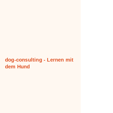
dog-consulting - Lernen mit
dem Hund
Herzlich Willkommen
Wir freuen uns, Sie und ihren
Vierbeiner auf unserer Webseite
begrüßen zu dürfen.
Nehmen Sie sich
Zeit, unsere